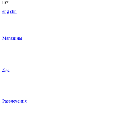
рус
eng
chn
Магазины
Еда
Развлечения