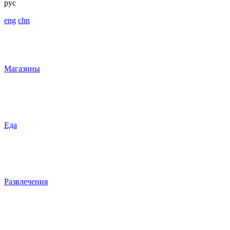
рус
eng
chn
Магазины
Еда
Развлечения