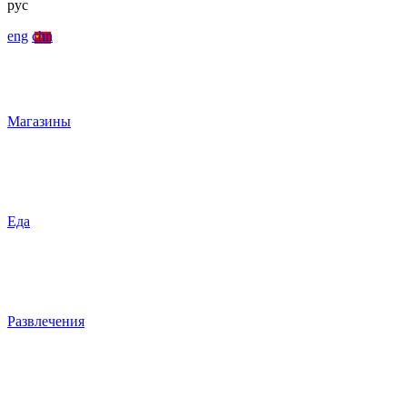
рус
eng
chn
Магазины
Еда
Развлечения