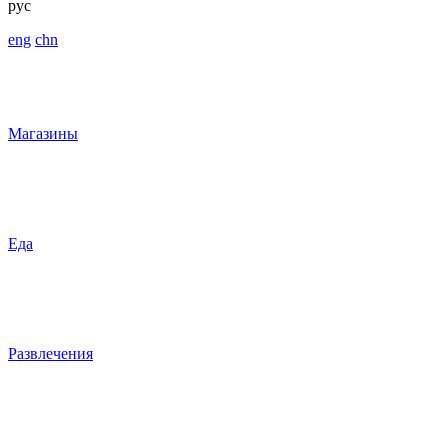
рус
eng
chn
Магазины
Еда
Развлечения