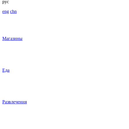
рус
eng
chn
Магазины
Еда
Развлечения